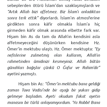
sebeplerden ötürü İslam’dan uzaklaşmışlardı ve
“Artık Allah bizi affetmez. Biz İslam’ı anladıktan
sonra terk ettik”
diyorlardı. İslam’ın atmosferine
girdikten sonra kâfir olmakla İslam’a hiç
girmeden kâfir olmak arasında elbette fark var.
Hişam bin As da tam da Allah’ın kendisini asla
affetmeyeceğini düşünürken kendisine Hz.
Ömer’in mektubu ulaştı. Hz. Ömer mektupta:
“Ey
nefislerine zulmetmiş olan kullarım, Allah’ın
rahmetinden ümidinizi kesmeyiniz. Allah bütün
günahları bağışlar çünkü O Ğafur ve Rahim’dir”
ayetini yazmıştı.
Hişam bin As:
“Ömer’in mektubu bana geldiği
zaman Tuva Vadisi’nde bir aşağı bir yukarı gidip
gelmeye başladım. Ayeti okudum fakat ayetin
manasını bir türlü anlayamıyordum. ‘Ya Rabbi! Bana