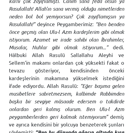
karnı çok zayıflamıştı. Canım sana feda olsun ya
Rasulallah! Allah’ın sana vermiş olduğu nimetlerden
neden bol bol yemiyorsun? Çok zayıflamışsın ya
Rasulallah!”
deyince Peygamberimiz:
“Ben benden
önce geçmiş olan Ulu-l Azm kardeşlerim gibi olmak
istiyorum. Azamet ve irade sahibi olan İbrahimler,
Musalar, Nuhlar gibi olmak istiyorum...”
dedi.
Hâlbuki Allah Rasulü Sallallahu Aleyhi ve
Sellem’in makamı onlardan çok yüksekti fakat o
tevazu gösteriyor, kendisinden önceki
kardeşlerinin makamına yükselmek istediğini
ifade ediyordu. Allah Rasulü:
“Eğer başıma gelen
musibetlere sabretmezsem, kalbimde Rabbimden
başka bir sevgiye müsaade edersem o takdirde
onlardan geri kalmış olurum. Ben Ulu-l Azm
peygamberlerden geri kalmak istemiyorum”
demiş
ve ayrıca kendisini bir yolcuya benzeterek şunları
söylemişti:
“Ben bu dünyada ağacın altında kısa