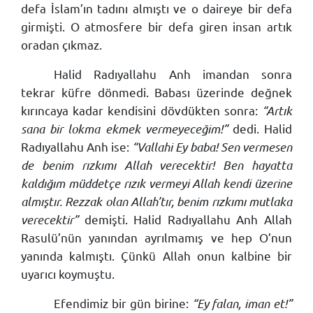
defa İslam’ın tadını almıştı ve o daireye bir defa
girmişti. O atmosfere bir defa giren insan artık
oradan çıkmaz.
Halid Radıyallahu Anh imandan sonra
tekrar küfre dönmedi. Babası üzerinde değnek
kırıncaya kadar kendisini dövdükten sonra:
“Artık
sana bir lokma ekmek vermeyeceğim!”
dedi. Halid
Radıyallahu Anh ise:
“Vallahi Ey baba! Sen vermesen
de benim rızkımı Allah verecektir! Ben hayatta
kaldığım müddetçe rızık vermeyi Allah kendi üzerine
almıştır. Rezzak olan Allah’tır, benim rızkımı mutlaka
verecektir”
demişti. Halid Radıyallahu Anh Allah
Rasulü’nün yanından ayrılmamış ve hep O’nun
yanında kalmıştı. Çünkü Allah onun kalbine bir
uyarıcı koymuştu.
Efendimiz bir gün birine:
“Ey falan, iman et!”