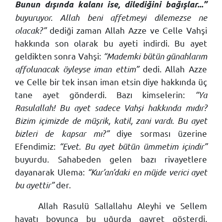
Bunun dışında kalanı ise, dilediğini bağışlar...”
buyuruyor. Allah beni affetmeyi dilemezse ne
olacak?”
dediği zaman Allah Azze ve Celle Vahşi
hakkında son olarak bu ayeti indirdi. Bu ayet
geldikten sonra Vahşi:
“Mademki bütün günahlarım
affolunacak öyleyse iman ettim”
dedi. Allah Azze
ve Celle bir tek insan iman etsin diye hakkında üç
tane ayet gönderdi. Bazı kimselerin:
“Ya
Rasulallah! Bu ayet sadece Vahşi hakkında mıdır?
Bizim içimizde de müşrik, katil, zani vardı. Bu ayet
bizleri de kapsar mı?”
diye sorması üzerine
Efendimiz:
“Evet. Bu ayet bütün ümmetim içindir”
buyurdu. Sahabeden gelen bazı rivayetlere
dayanarak Ulema:
“Kur’an’daki en müjde verici ayet
bu ayettir”
der.
Allah Rasulü Sallallahu Aleyhi ve Sellem
hayatı boyunca bu uğurda gayret gösterdi,