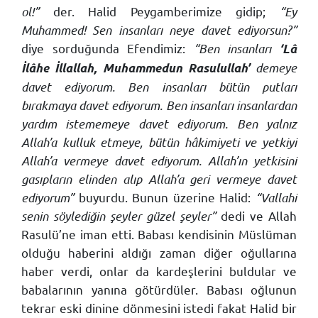
ol!”
der. Halid Peygamberimize gidip;
“Ey
Muhammed! Sen insanları neye davet ediyorsun?”
diye sorduğunda Efendimiz:
“Ben insanları
‘Lâ
demeye
İlâhe İllallah, Muhammedun Rasulullah’
davet ediyorum. Ben insanları bütün putları
bırakmaya davet ediyorum. Ben insanları insanlardan
yardım istememeye davet ediyorum. Ben yalnız
Allah’a kulluk etmeye, bütün hâkimiyeti ve yetkiyi
Allah’a vermeye davet ediyorum. Allah’ın yetkisini
gasıpların elinden alıp Allah’a geri vermeye davet
ediyorum”
buyurdu. Bunun üzerine Halid:
“Vallahi
senin söylediğin şeyler güzel şeyler”
dedi ve Allah
Rasulü’ne iman etti. Babası kendisinin Müslüman
olduğu haberini aldığı zaman diğer oğullarına
haber verdi, onlar da kardeşlerini buldular ve
babalarının yanına götürdüler. Babası oğlunun
tekrar eski dinine dönmesini istedi fakat Halid bir