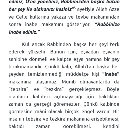
ediniz, O’na yöneliniz, Rabbinizden başka bütün
5
ayetiyle Allah Azze
her şey ile alakanızı kesiniz”
ve Celle kullarına yakaza ve tevbe makamından
sonra inabe makamını gösteriyor.
“Rabbinize
inabe ediniz.”
Kul ancak Rabbinden başka her şeyi terk
ederek yükselir. Bunun için, eşyadan eşyanın
sahibine dönmeli ve kalpte eşya namına bir şey
bırakmamalıdır. Çünkü kalp, Allah’tan başka her
şeyden temizlenmediği müddetçe kişi
“inabe”
makamına ulaşamaz. Munib olmayanlarda da
“tebsira” ve “tezkira” gerçekleşmez. Böyle
olanların kalpleri açılmayacağı için baktıkları
zaman da gerçeği göremezler. Çünkü kalbinde
görmesine mâni olacak birçok engel vardır. Bir
insanın tebsira ve tezkira makamına erişebilmesi,
baktığı zaman görebilmesi, kendini