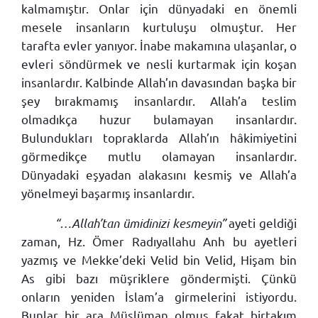
kalmamıştır. Onlar için dünyadaki en önemli
mesele insanların kurtuluşu olmuştur. Her
tarafta evler yanıyor. İnabe makamına ulaşanlar, o
evleri söndürmek ve nesli kurtarmak için koşan
insanlardır. Kalbinde Allah’ın davasından başka bir
şey bırakmamış insanlardır. Allah’a teslim
olmadıkça huzur bulamayan insanlardır.
Bulundukları topraklarda Allah’ın hâkimiyetini
görmedikçe mutlu olamayan insanlardır.
Dünyadaki eşyadan alakasını kesmiş ve Allah’a
yönelmeyi başarmış insanlardır.
“…Allah’tan ümidinizi kesmeyin”
ayeti geldiği
zaman, Hz. Ömer Radıyallahu Anh bu ayetleri
yazmış ve Mekke’deki Velid bin Velid, Hişam bin
As gibi bazı müşriklere göndermişti. Çünkü
onların yeniden İslam’a girmelerini istiyordu.
Bunlar bir ara Müslüman olmuş fakat birtakım