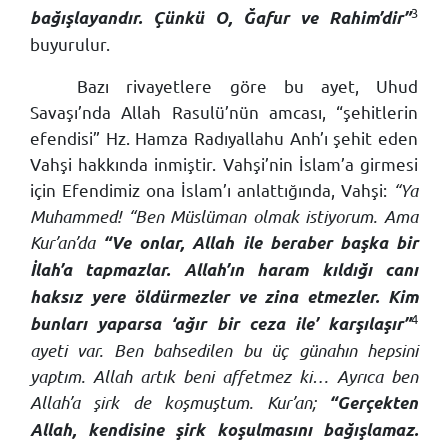
3
bağışlayandır. Çünkü O, Ğafur ve Rahim’dir”
buyurulur.
Bazı rivayetlere göre bu ayet, Uhud
Savaşı’nda Allah Rasulü’nün amcası, “şehitlerin
efendisi” Hz. Hamza Radıyallahu Anh’ı şehit eden
Vahşi hakkında inmiştir. Vahşi’nin İslam’a girmesi
için Efendimiz ona İslam’ı anlattığında, Vahşi:
“Ya
Muhammed! “Ben Müslüman olmak istiyorum. Ama
Kur’an’da
“Ve onlar, Allah ile beraber başka bir
İlah’a tapmazlar. Allah’ın haram kıldığı canı
haksız yere öldürmezler ve zina etmezler. Kim
4
bunları yaparsa ‘ağır bir ceza ile’ karşılaşır”
ayeti var. Ben bahsedilen bu üç günahın hepsini
yaptım. Allah artık beni affetmez ki… Ayrıca ben
Allah’a şirk de koşmuştum. Kur’an;
“Gerçekten
Allah, kendisine şirk koşulmasını bağışlamaz.