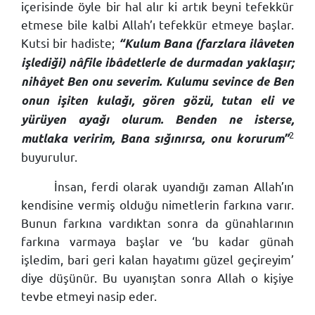
içerisinde öyle bir hal alır ki artık beyni tefekkür
etmese bile kalbi Allah’ı tefekkür etmeye başlar.
Kutsi bir hadiste;
“Kulum Bana (farzlara ilâveten
işlediği) nâfile ibâdetlerle de durmadan yaklaşır;
nihâyet Ben onu severim. Kulumu sevince de Ben
onun işiten kulağı, gören gözü, tutan eli ve
yürüyen ayağı olurum. Benden ne isterse,
2
mutlaka veririm, Bana sığınırsa, onu korurum”
buyurulur.
İnsan, ferdi olarak uyandığı zaman Allah’ın
kendisine vermiş olduğu nimetlerin farkına varır.
Bunun farkına vardıktan sonra da günahlarının
farkına varmaya başlar ve ‘bu kadar günah
işledim, bari geri kalan hayatımı güzel geçireyim’
diye düşünür. Bu uyanıştan sonra Allah o kişiye
tevbe etmeyi nasip eder.