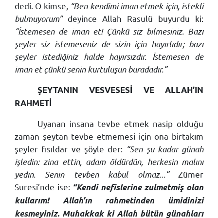
dedi. O kimse,
“Ben kendimi iman etmek için, istekli
bulmuyorum”
deyince Allah Rasulü buyurdu ki:
“İstemesen de iman et! Çünkü siz bilmesiniz. Bazı
şeyler siz istemeseniz de sizin için hayırlıdır; bazı
şeyler istediğiniz halde hayırsızdır. İstemesen de
iman et çünkü senin kurtuluşun buradadır.”
ŞEYTANIN VESVESESİ VE ALLAH’IN
RAHMETİ
Uyanan insana tevbe etmek nasip olduğu
zaman şeytan tevbe etmemesi için ona birtakım
şeyler fısıldar ve şöyle der:
“Sen şu kadar günah
işledin: zina ettin, adam öldürdün, herkesin malını
yedin. Senin tevben kabul olmaz...”
Zümer
Suresi’nde ise:
“Kendi nefislerine zulmetmiş olan
kullarım! Allah’ın rahmetinden ümidinizi
kesmeyiniz. Muhakkak ki Allah bütün günahları