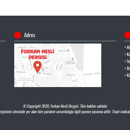
Adres
• M
• K
• T
• D
• K
© Copyright 2020,
Furkan Nesli Dergisi
. Tüm hakları saklıdır.
rgisinin sitesinde yer alan tüm yazıların sorumluluğu ilgili yazının yazarına aittir. Ticari maksat