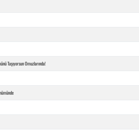
künü Taşıyorsun Omuzlarında!
önümünde