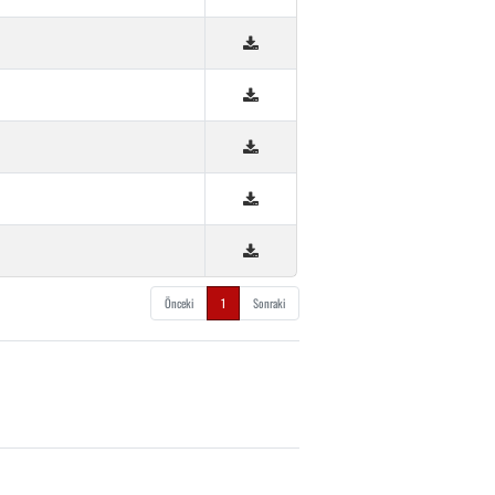
Önceki
1
Sonraki