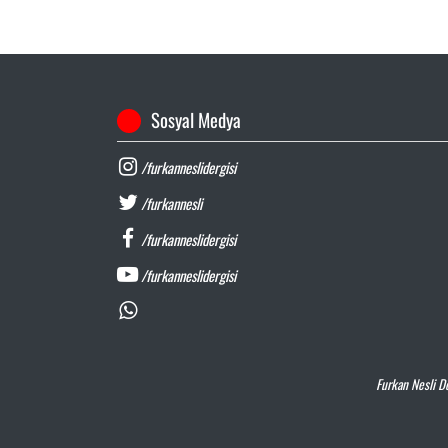
Sosyal Medya
/furkanneslidergisi
/furkannesli
/furkanneslidergisi
/furkanneslidergisi
Furkan Nesli De