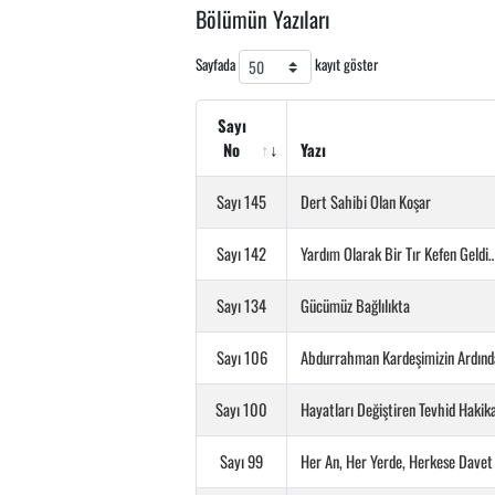
Bölümün Yazıları
Sayfada
kayıt göster
Sayı
No
Yazı
Sayı 145
Dert Sahibi Olan Koşar
Sayı 142
Yardım Olarak Bir Tır Kefen Geldi
Sayı 134
Gücümüz Bağlılıkta
Sayı 106
Abdurrahman Kardeşimizin Ardında
Sayı 100
Hayatları Değiştiren Tevhid Hakikat
Sayı 99
Her An, Her Yerde, Herkese Davet