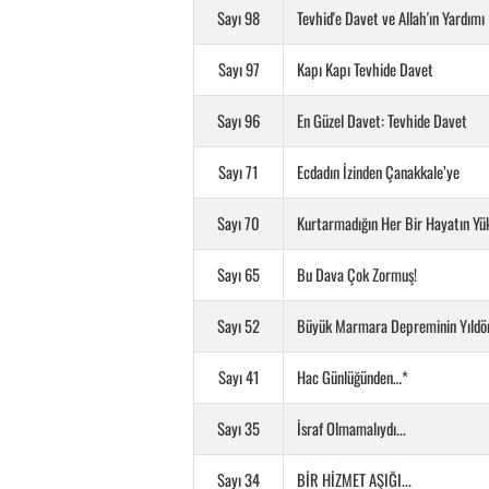
Sayı 98
Tevhid'e Davet ve Allah'ın Yardımı
Sayı 97
Kapı Kapı Tevhide Davet
Sayı 96
En Güzel Davet: Tevhide Davet
Sayı 71
Ecdadın İzinden Çanakkale’ye
Sayı 70
Kurtarmadığın Her Bir Hayatın Yü
Sayı 65
Bu Dava Çok Zormuş!
Sayı 52
Büyük Marmara Depreminin Yıld
Sayı 41
Hac Günlüğünden…*
Sayı 35
İsraf Olmamalıydı...
Sayı 34
BİR HİZMET AŞIĞI...