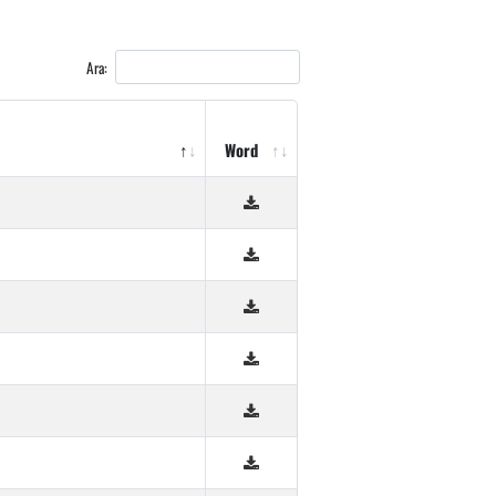
Ara:
Word