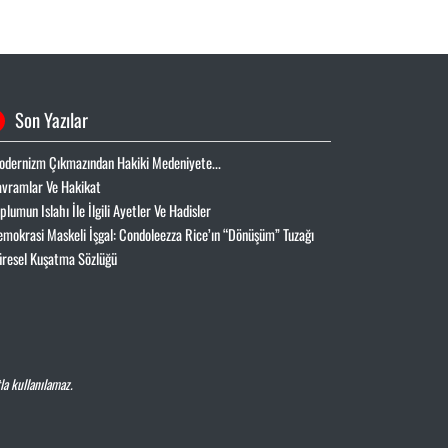
Son Yazılar
odernizm Çıkmazından Hakiki Medeniyete...
avramlar Ve Hakikat
oplumun Islahı İle İlgili Ayetler Ve Hadisler
emokrasi Maskeli İşgal: Condoleezza Rice’ın “Dönüşüm” Tuzağı
üresel Kuşatma Sözlüğü
la kullanılamaz.