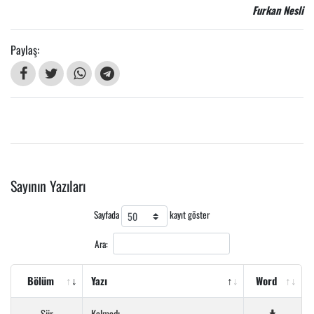
Furkan Nesli
Paylaş:
Sayının Yazıları
Sayfada
kayıt göster
Ara:
Bölüm
Yazı
Word
Şiir
Kalmadı