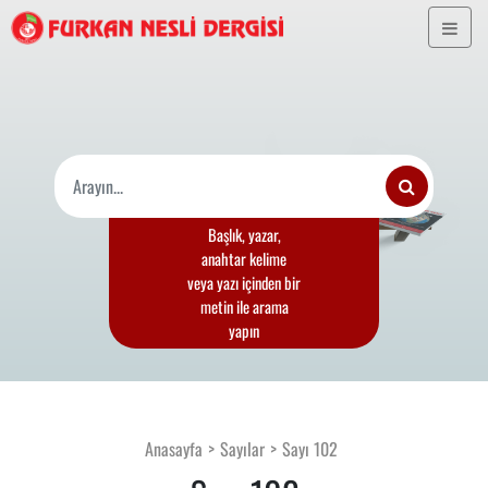
Başlık, yazar,
anahtar kelime
veya yazı içinden bir
metin ile arama
yapın
Anasayfa
Sayılar
Sayı 102