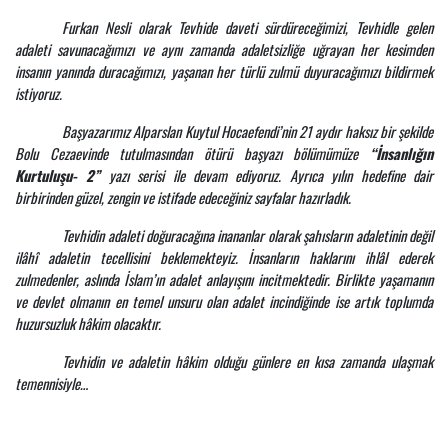
Furkan Nesli olarak Tevhide daveti sürdüreceğimizi, Tevhidle gelen
adaleti savunacağımızı ve aynı zamanda adaletsizliğe uğrayan her kesimden
insanın yanında duracağımızı, yaşanan her türlü zulmü duyuracağımızı bildirmek
istiyoruz.
Başyazarımız Alparslan Kuytul Hocaefendi’nin 21 aydır haksız bir şekilde
Bolu Cezaevinde tutulmasından ötürü başyazı bölümümüze
“İnsanlığın
Kurtuluşu- 2”
yazı serisi ile devam ediyoruz. Ayrıca yılın hedefine dair
birbirinden güzel, zengin ve istifade edeceğiniz sayfalar hazırladık.
Tevhidin adaleti doğuracağına inananlar olarak şahısların adaletinin değil
ilâhî adaletin tecellisini beklemekteyiz. İnsanların haklarını ihlâl ederek
zulmedenler, aslında İslam’ın adalet anlayışını incitmektedir. Birlikte yaşamanın
ve devlet olmanın en temel unsuru olan adalet incindiğinde ise artık toplumda
huzursuzluk hâkim olacaktır.
Tevhidin ve adaletin hâkim olduğu günlere en kısa zamanda ulaşmak
temennisiyle…