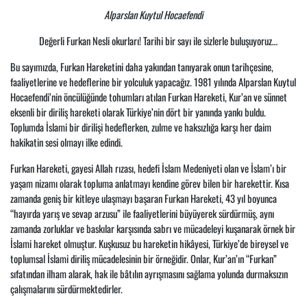
Alparslan Kuytul Hocaefendi
Değerli Furkan Nesli okurları! Tarihi bir sayı ile sizlerle buluşuyoruz…
Bu sayımızda, Furkan Hareketini daha yakından tanıyarak onun tarihçesine,
faaliyetlerine ve hedeflerine bir yolculuk yapacağız. 1981 yılında Alparslan Kuytul
Hocaefendi’nin öncülüğünde tohumları atılan Furkan Hareketi, Kur’an ve sünnet
eksenli bir diriliş hareketi olarak Türkiye’nin dört bir yanında yankı buldu.
Toplumda İslami bir dirilişi hedeflerken, zulme ve haksızlığa karşı her daim
hakikatin sesi olmayı ilke edindi.
Furkan Hareketi, gayesi Allah rızası, hedefi İslam Medeniyeti olan ve İslam’ı bir
yaşam nizamı olarak topluma anlatmayı kendine görev bilen bir harekettir. Kısa
zamanda geniş bir kitleye ulaşmayı başaran Furkan Hareketi, 43 yıl boyunca
“hayırda yarış ve sevap arzusu” ile faaliyetlerini büyüyerek sürdürmüş, aynı
zamanda zorluklar ve baskılar karşısında sabrı ve mücadeleyi kuşanarak örnek bir
İslami hareket olmuştur. Kuşkusuz bu hareketin hikâyesi, Türkiye’de bireysel ve
toplumsal İslami diriliş mücadelesinin bir örneğidir. Onlar, Kur’an’ın “Furkan”
sıfatından ilham alarak, hak ile bâtılın ayrışmasını sağlama yolunda durmaksızın
çalışmalarını sürdürmektedirler.