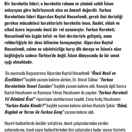
Bir hareketin lideri, o hareketin ruhunu ve yönünü sahih İslam
anlayışına göre belirleyecek olan en önemli değerdir. Furkan
Hareketinin lideri Alparslan Kuytul Hocaefendi, gerek ilmi derinliği
gerekse mücadeleci karakteriyle hareketin iman, ibadet, ahlak ve
cihad üzere inşasında öncü bir rol oynamıştır. Furkan Hareketi,
Hocaefendi’nin özgün tefsir ve ilmi dersleriyle gelişmiş, onun
rehberliğiyle bir dava bilincine kavuşmuştur. Alparslan Kuytul
Hocaefendi, zulme ve adaletsizliğe karşı dik duruşu ve İslam’a olan
bağlılığıyla sadece Türkiye’de değil, İslam dünyasında da bir umut
ışığı olmaktadır.
Bu sayımızda Başyazarımız Alparslan Kuytul Hocaefendi
“Öncü Nesil ve
Özellikleri”
başlıklı yazısını kaleme alırken, Dr. Murat Gülnar
“Furkan
Hareketinin Temel Esasları”
başlıklı yazısını kaleme aldı. Konuyla ilgili Semra
Kuytul Hocahanım ve Rumeysa Yılmaz Hocahanım ile yapılan
“Furkan Hareketi
Yıl Dönümü Özel”
röportajını sayfalarımıza taşıdık. Esma Ardıç Hocahanım
“Furkan Kadın Kimdir?”
başlıklı yazısını kaleme alırken Mustafa Şahin
“Dünü,
Bugünü ve Yarını ile Furkan Genç”
yazısını kaleme aldı.
Hayırlı faaliyetlerde öncüler yetiştiren, davet çalışmalarından yardım
çalışmalarına, basılı yayın faaliyetlerinden ilmi çalışmalara kadar sayısız hizmete