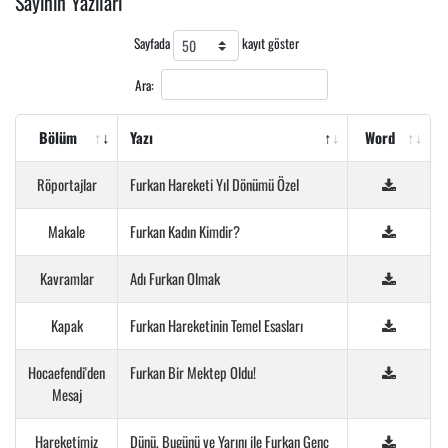
Sayının Yazıları
Sayfada
kayıt göster
Ara:
Bölüm
Yazı
Word
Röportajlar
Furkan Hareketi Yıl Dönümü Özel
Makale
Furkan Kadın Kimdir?
Kavramlar
Adı Furkan Olmak
Kapak
Furkan Hareketinin Temel Esasları
Hocaefendi'den
Furkan Bir Mektep Oldu!
Mesaj
Hareketimiz
Dünü, Bugünü ve Yarını ile Furkan Genç