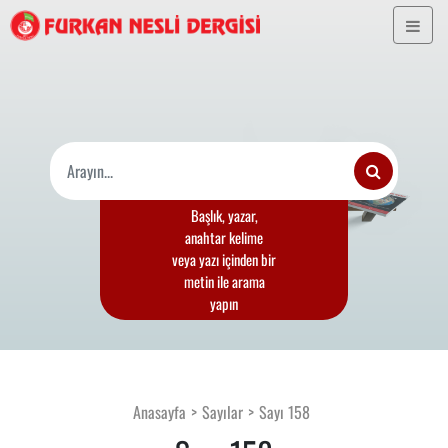
Başlık, yazar,
anahtar kelime
veya yazı içinden bir
metin ile arama
yapın
Anasayfa
Sayılar
Sayı 158