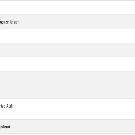
gnize Israel
iye Atıl!
Sistemi