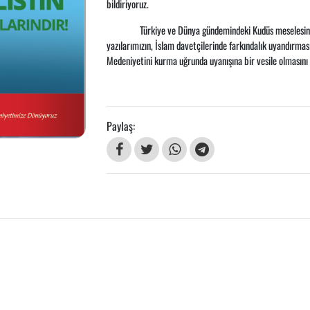
bildiriyoruz.
Türkiye ve Dünya gündemindeki Kudüs meselesini
yazılarımızın, İslam davetçilerinde farkındalık uyandırm
Medeniyetini kurma uğrunda uyanışına bir vesile olmasın
Paylaş: