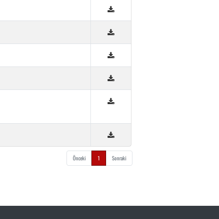
Önceki
1
Sonraki