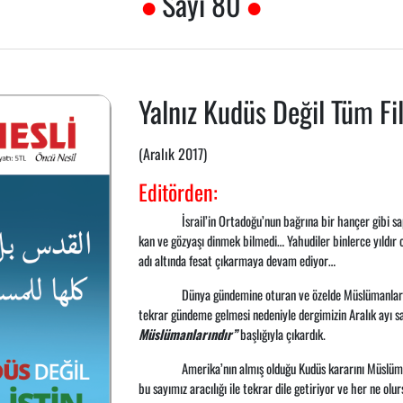
Sayı 80
Yalnız Kudüs Değil Tüm Fi
(Aralık 2017)
Editörden:
İsrail’in Ortadoğu’nun bağrına bir hançer gibi sa
kan ve gözyaşı dinmek bilmedi… Yahudiler binlerce yıldır
adı altında fesat çıkarmaya devam ediyor…
Dünya gündemine oturan ve özelde Müslümanları
tekrar gündeme gelmesi nedeniyle dergimizin Aralık ayı s
Müslümanlarındır”
başlığıyla çıkardık.
Amerika’nın almış olduğu Kudüs kararını Müslüm
bu sayımız aracılığı ile tekrar dile getiriyor ve her ne olur