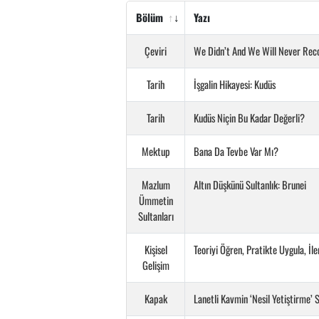
Bölüm
Yazı
Çeviri
We Didn’t And We Will Never Reco
Tarih
İşgalin Hikayesi: Kudüs
Tarih
Kudüs Niçin Bu Kadar Değerli?
Mektup
Bana Da Tevbe Var Mı?
Mazlum
Altın Düşkünü Sultanlık: Brunei
Ümmetin
Sultanları
Kişisel
Teoriyi Öğren, Pratikte Uygula, İler
Gelişim
Kapak
Lanetli Kavmin ‘Nesil Yetiştirme’ 