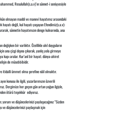
uhammed, Resulullah(s.a.v)’ın sünnet-i seniyyesiyle
ümkün olmayan maddi ve manevi hayatımız arasındaki
 hayatı değil, kul hayatı yaşayan Efendimiz(s.a.v):
rarak, sünnetin hayatımızın denge kulvarında, ana
 değişken bir varlıktır. Özellikle ulvî duyguların
çin ana çizgi dışına çıkarak, yanlış yola girmeye
a kapı aralar. Kur’anî bir hayat; dünya-ahiret
selişin de müsebbibidir.
itidalli ümmet olma şerefine nâil olmaktır.
ın konusu ile ilgili, yazarlarımızın özverili
oruz. Dergimize her geçen gün artan yoğun ilgiyle,
inden ötürü teşekkür ediyoruz.
; yorum ve düşüncelerinizi paylaşacağınız “Sizden
gu ve düşüncelerinizi paylaşmak için