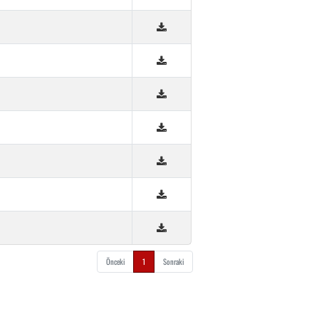
Önceki
1
Sonraki