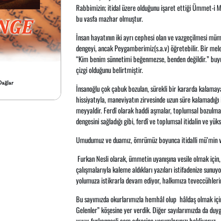
Rabbimizin; itidal üzere olduğunu işaret ettiği Ümmet-i M
bu vasfa mazhar olmuştur.
İnsan hayatının iki ayrı cephesi olan ve vazgeçilmesi m
dengeyi, ancak Peygamberimiz(s.a.v) öğretebilir. Bir melek
“Kim benim sünnetimi beğenmezse, benden değildir.” buyu
çizgi olduğunu belirtmiştir.
İnsanoğlu çok çabuk bozulan, sürekli bir kararda kalamayan
hissiyatıyla, maneviyatın zirvesinde uzun süre kalamadığı i
meyyaldir. Ferdî olarak haddi aşmalar, toplumsal bozulmay
dengesini sağladığı gibi, ferdî ve toplumsal itidalin ve yük
Umudumuz ve duamız, ömrümüz boyunca itidalli mü’min ve 
Furkan Nesli olarak, ümmetin uyanışına vesile olmak için, ay
çalışmalarıyla kaleme aldıkları yazıları istifadenize sunuy
yolumuza istikrarla devam ediyor, halkımıza teveccühler
Bu sayımızda okurlarımızla hemhâl olup hâldaş olmak için
Gelenler” köşesine yer verdik. Diğer sayılarımızda da duy
www.furkannesli.com adresine yorumlarınızı bekliyoruz.