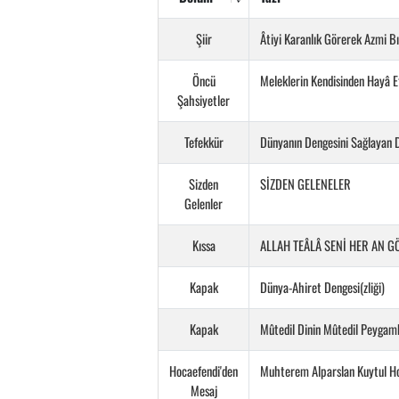
Şiir
Âtiyi Karanlık Görerek Azmi 
Öncü
Meleklerin Kendisinden Hayâ E
Şahsiyetler
Tefekkür
Dünyanın Dengesini Sağlayan 
Sizden
SİZDEN GELENELER
Gelenler
Kıssa
ALLAH TEÂLÂ SENİ HER AN 
Kapak
Dünya-Ahiret Dengesi(zliği)
Kapak
Mûtedil Dinin Mûtedil Peygam
Hocaefendi'den
Muhterem Alparslan Kuytul H
Mesaj