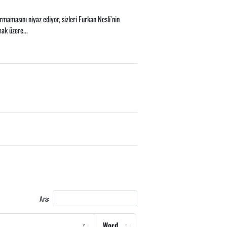
rmamasını niyaz ediyor, sizleri Furkan Nesli’nin
ak üzere...
Ara:
Word