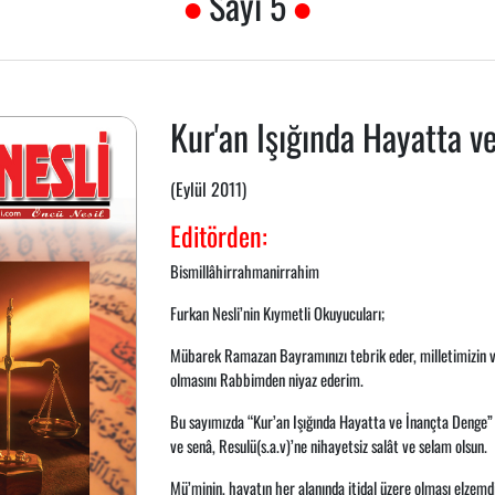
Sayı 5
Kur'an Işığında Hayatta v
(Eylül 2011)
Editörden:
Bismillâhirrahmanirrahim
Furkan Nesli’nin Kıymetli Okuyucuları;
Mübarek Ramazan Bayramınızı tebrik eder, milletimizin v
olmasını Rabbimden niyaz ederim.
Bu sayımızda “Kur’an Işığında Hayatta ve İnançta Denge”
ve senâ, Resulü(s.a.v)’ne nihayetsiz salât ve selam olsun.
Mü’minin, hayatın her alanında itidal üzere olması elzemd