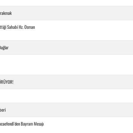
Bırakmak
ttiği Sahabi Hz. Osman
Dağlar
GÖRÜYOR!
beri
ocaefendi’den Bayram Mesajı