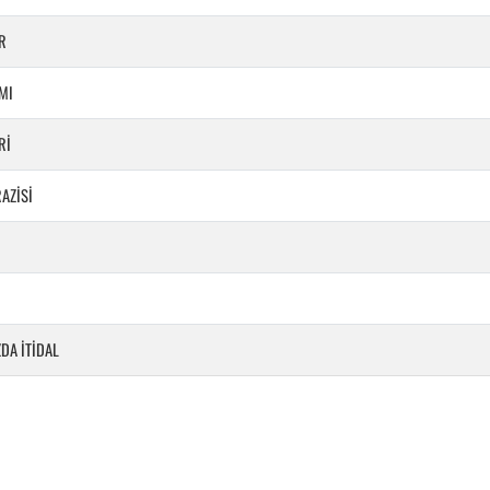
R
MI
Rİ
AZİSİ
DA İTİDAL