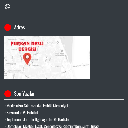
Adres
Son Yazılar
• Modernizm Çıkmazından Hakiki Medeniyete...
• Kavramlar Ve Hakikat
• Toplumun Islahı İle İlgili Ayetler Ve Hadisler
• Demokrasi Maskeli İşgal: Condoleezza Rice’ın “Dönüşüm” Tuzağı