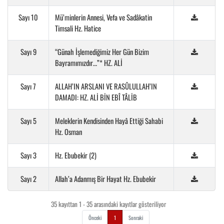
Sayı 10
Mü’minlerin Annesi, Vefa ve Sadâkatin
Timsali Hz. Hatice
Sayı 9
“Günah İşlemediğimiz Her Gün Bizim
Bayramımızdır…”* HZ. ALİ
Sayı 7
ALLAH’IN ARSLANI VE RASÛLULLAH’IN
DAMADI: HZ. ALİ BİN EBÎ TÂLİB
Sayı 5
Meleklerin Kendisinden Hayâ Ettiği Sahabi
Hz. Osman
Sayı 3
Hz. Ebubekir (2)
Sayı 2
Allah’a Adanmış Bir Hayat Hz. Ebubekir
35 kayıttan 1 - 35 arasındaki kayıtlar gösteriliyor
Önceki
1
Sonraki