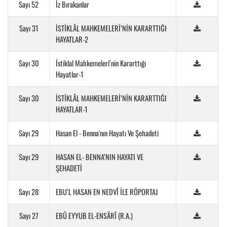
Sayı 52
İz Bırakanlar
Sayı 31
İSTİKLÂL MAHKEMELERİ’NİN KARARTTIĞI
HAYATLAR-2
Sayı 30
İstiklal Mahkemeleri’nin Kararttığı
Hayatlar-1
Sayı 30
İSTİKLÂL MAHKEMELERİ’NİN KARARTTIĞI
HAYATLAR-1
Sayı 29
Hasan El - Benna'nın Hayatı Ve Şehadeti
Sayı 29
HASAN EL- BENNA’NIN HAYATI VE
ŞEHADETİ
Sayı 28
EBU’L HASAN EN NEDVÎ İLE RÖPORTAJ
Sayı 27
EBÛ EYYUB EL-ENSÂRÎ (R.A.)