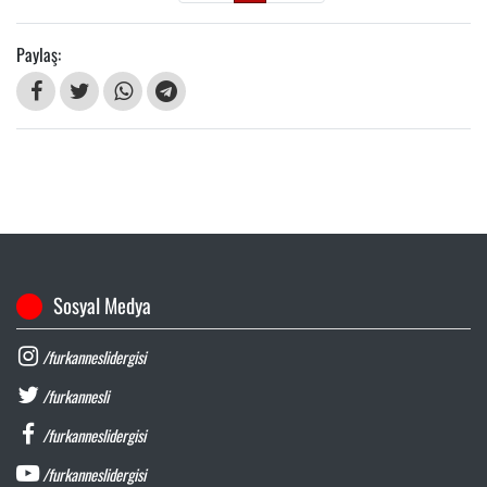
Paylaş:
Sosyal Medya
/furkanneslidergisi
/furkannesli
/furkanneslidergisi
/furkanneslidergisi