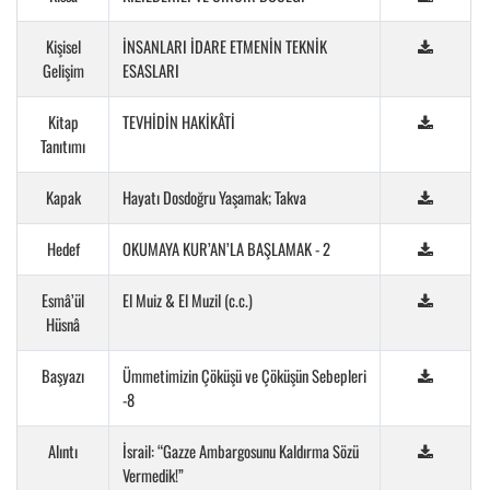
Kişisel
İNSANLARI İDARE ETMENİN TEKNİK
Gelişim
ESASLARI
Kitap
TEVHİDİN HAKİKÂTİ
Tanıtımı
Kapak
Hayatı Dosdoğru Yaşamak; Takva
Hedef
OKUMAYA KUR’AN’LA BAŞLAMAK - 2
Esmâ’ül
El Muiz & El Muzil (c.c.)
Hüsnâ
Başyazı
Ümmetimizin Çöküşü ve Çöküşün Sebepleri
-8
Alıntı
İsrail: “Gazze Ambargosunu Kaldırma Sözü
Vermedik!”