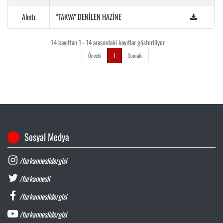
Alıntı
“TAKVA” DENİLEN HAZİNE
14 kayıttan 1 - 14 arasındaki kayıtlar gösteriliyor
Önceki
1
Sonraki
Sosyal Medya
/furkanneslidergisi
/furkannesli
/furkanneslidergisi
/furkanneslidergisi