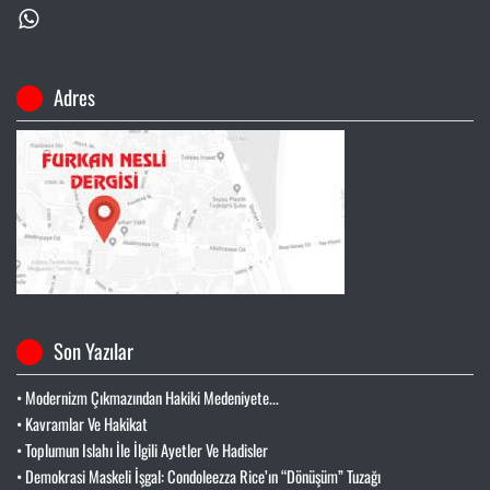
Adres
Son Yazılar
• Modernizm Çıkmazından Hakiki Medeniyete...
• Kavramlar Ve Hakikat
• Toplumun Islahı İle İlgili Ayetler Ve Hadisler
• Demokrasi Maskeli İşgal: Condoleezza Rice’ın “Dönüşüm” Tuzağı