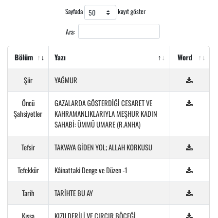
Sayfada
kayıt göster
Ara:
Bölüm
Yazı
Word
Şiir
YAĞMUR
Öncü
GAZALARDA GÖSTERDİĞİ CESARET VE
Şahsiyetler
KAHRAMANLIKLARIYLA MEŞHUR KADIN
SAHABİ: ÜMMÜ UMARE (R.ANHA)
Tefsir
TAKVAYA GİDEN YOL; ALLAH KORKUSU
Tefekkür
Kâinattaki Denge ve Düzen -1
Tarih
TARİHTE BU AY
Kıssa
KIZILDERİLİ VE CIRCIR BÖCEĞİ