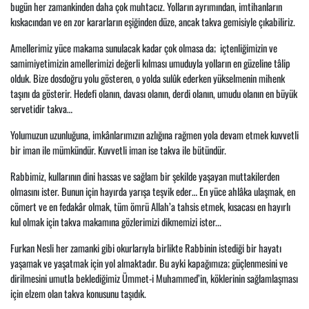
bugün her zamankinden daha çok muhtacız. Yolların ayrımından, imtihanların
kıskacından ve en zor kararların eşiğinden düze, ancak takva gemisiyle çıkabiliriz.
Amellerimiz yüce makama sunulacak kadar çok olmasa da; içtenliğimizin ve
samimiyetimizin amellerimizi değerli kılması umuduyla yolların en güzeline tâlip
olduk. Bize dosdoğru yolu gösteren, o yolda sulûk ederken yükselmenin mihenk
taşını da gösterir. Hedefi olanın, davası olanın, derdi olanın, umudu olanın en büyük
servetidir takva…
Yolumuzun uzunluğuna, imkânlarımızın azlığına rağmen yola devam etmek kuvvetli
bir iman ile mümkündür. Kuvvetli iman ise takva ile bütündür.
Rabbimiz, kullarının dini hassas ve sağlam bir şekilde yaşayan muttakilerden
olmasını ister. Bunun için hayırda yarışa teşvik eder… En yüce ahlâka ulaşmak, en
cömert ve en fedakâr olmak, tüm ömrü Allah’a tahsis etmek, kısacası en hayırlı
kul olmak için takva makamına gözlerimizi dikmemizi ister...
Furkan Nesli her zamanki gibi okurlarıyla birlikte Rabbinin istediği bir hayatı
yaşamak ve yaşatmak için yol almaktadır. Bu ayki kapağımıza; güçlenmesini ve
dirilmesini umutla beklediğimiz Ümmet-i Muhammed’in, köklerinin sağlamlaşması
için elzem olan takva konusunu taşıdık.