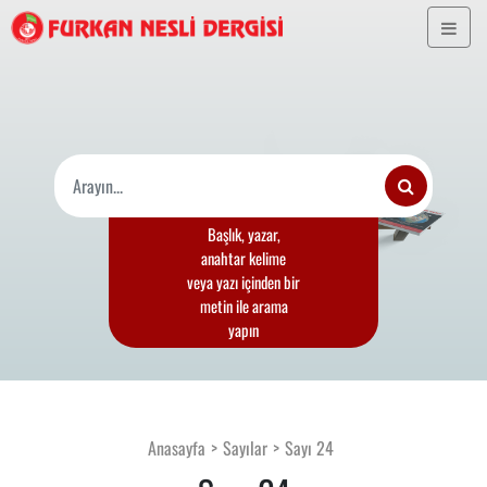
Başlık, yazar,
anahtar kelime
veya yazı içinden bir
metin ile arama
yapın
Anasayfa
Sayılar
Sayı 24